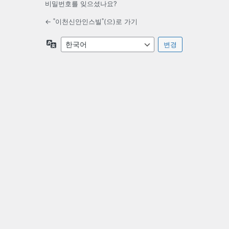
비밀번호를 잊으셨나요?
← ˚이천신안인스빌˚(으)로 가기
언
어